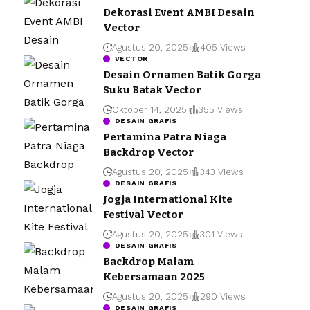
Dekorasi Event AMBI Desain
Vector
Agustus 20, 2025
405 Views
VECTOR
Desain Ornamen Batik Gorga
Suku Batak Vector
Oktober 14, 2025
355 Views
DESAIN GRAFIS
Pertamina Patra Niaga
Backdrop Vector
Agustus 20, 2025
343 Views
DESAIN GRAFIS
Jogja International Kite
Festival Vector
Agustus 20, 2025
301 Views
DESAIN GRAFIS
Backdrop Malam
Kebersamaan 2025
Agustus 20, 2025
290 Views
DESAIN GRAFIS