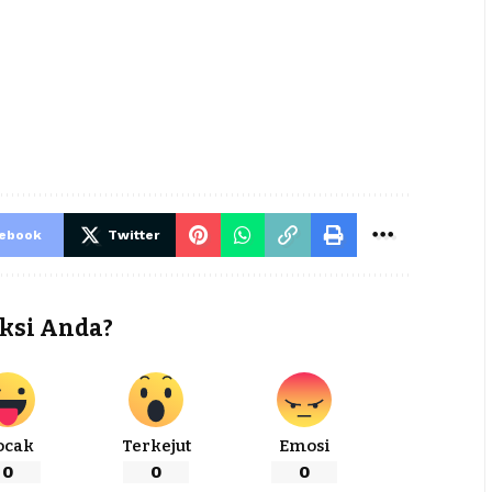
cebook
Twitter
ksi Anda?
ocak
Terkejut
Emosi
0
0
0