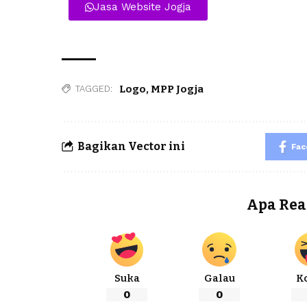
Jasa Website Jogja
Logo
,
MPP Jogja
TAGGED:
Bagikan Vector ini
Fa
Apa Rea
Suka
Galau
K
0
0