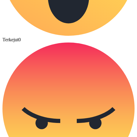
Terkejut
0