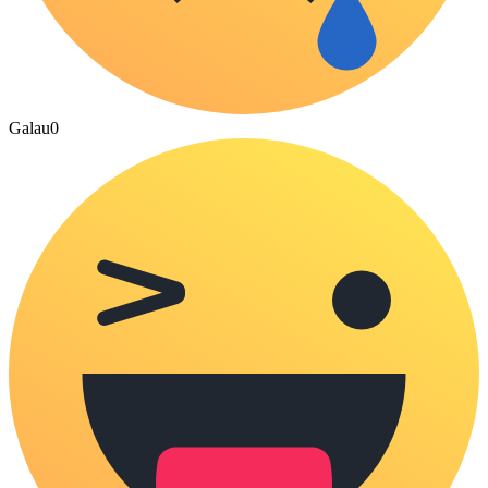
Galau
0