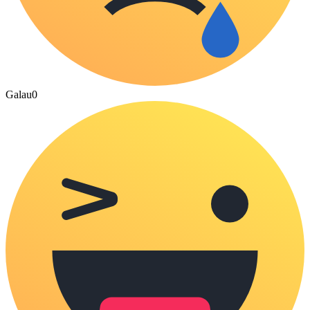
Galau
0