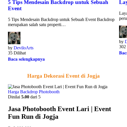
5 Tips Mendesain Backdrop untuk Sebuah
Lay
Event
Laya
per
5 Tips Mendesain Backdrop untuk Sebuah Event Backdrop
merupakan salah satu properti…
by
D
302 
by
DeviloArts
Bac
35 Dilihat
Baca selengkapnya
Harga Dekorasi Event di Jogja
Harga Backdrop Photobooth
Dinilai
5.00
dari 5
Jasa Photobooth Event Lari | Event
Fun Run di Jogja