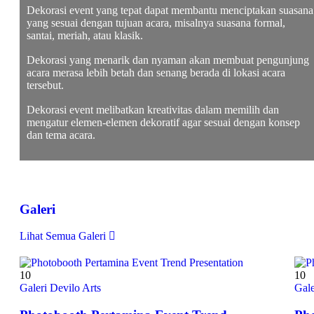
Dekorasi event yang tepat dapat membantu menciptakan suasana
yang sesuai dengan tujuan acara, misalnya suasana formal,
santai, meriah, atau klasik.
Dekorasi yang menarik dan nyaman akan membuat pengunjung
acara merasa lebih betah dan senang berada di lokasi acara
tersebut.
Dekorasi event melibatkan kreativitas dalam memilih dan
mengatur elemen-elemen dekoratif agar sesuai dengan konsep
dan tema acara.
Galeri
Lihat Semua Galeri
10
10
Galeri Devilo Arts
Gale