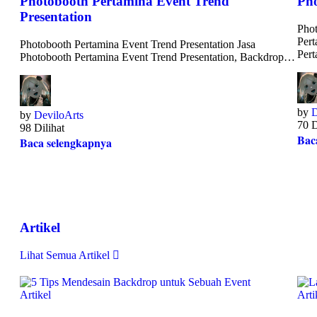
Photobooth Pertamina Event Trend
Pho
Presentation
Phot
Pert
Photobooth Pertamina Event Trend Presentation Jasa
Per
Photobooth Pertamina Event Trend Presentation, Backdrop…
by
D
by
DeviloArts
70 D
98 Dilihat
Bac
Baca selengkapnya
Artikel
Lihat Semua Artikel
Artikel
Arti