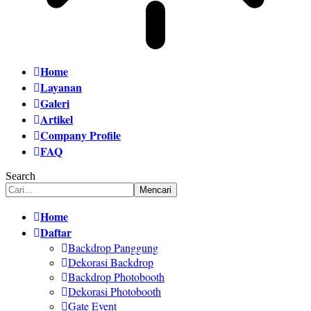
Home
Layanan
Galeri
Artikel
Company Profile
FAQ
Search
Home
Daftar
Backdrop Panggung
Dekorasi Backdrop
Backdrop Photobooth
Dekorasi Photobooth
Gate Event