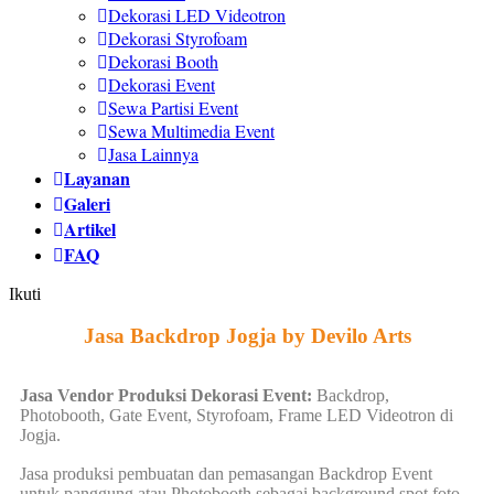
Dekorasi LED Videotron
Dekorasi Styrofoam
Dekorasi Booth
Dekorasi Event
Sewa Partisi Event
Sewa Multimedia Event
Jasa Lainnya
Layanan
Galeri
Artikel
FAQ
Ikuti
Jasa Backdrop Jogja by Devilo Arts
Jasa Vendor Produksi Dekorasi Event:
Backdrop,
Photobooth, Gate Event, Styrofoam, Frame LED Videotron di
Jogja.
Jasa produksi pembuatan dan pemasangan Backdrop Event
untuk panggung atau Photobooth sebagai background spot foto