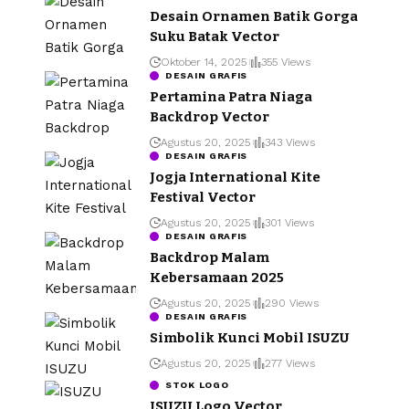
Desain Ornamen Batik Gorga
Suku Batak Vector
Oktober 14, 2025
355 Views
DESAIN GRAFIS
Pertamina Patra Niaga
Backdrop Vector
Agustus 20, 2025
343 Views
DESAIN GRAFIS
Jogja International Kite
Festival Vector
Agustus 20, 2025
301 Views
DESAIN GRAFIS
Backdrop Malam
Kebersamaan 2025
Agustus 20, 2025
290 Views
DESAIN GRAFIS
Simbolik Kunci Mobil ISUZU
Agustus 20, 2025
277 Views
STOK LOGO
ISUZU Logo Vector