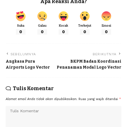
Apa Reaksi Anda?
Suka
Galau
Kocak
Terkejut
Emosi
0
0
0
0
0
SEBELUMNYA
BERIKUTNYA
Angkasa Pura
BKPM Badan Koordinasi
Airports Logo Vector
Penanaman Modal Logo Vector
Tulis Komentar
Alamat email Anda tidak akan dipublikasikan.
Ruas yang wajib ditandai
*