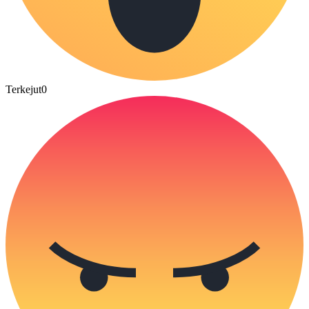
Terkejut
0