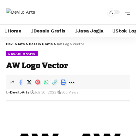
Home
Desain Grafis
Jasa Jogja
Stok Lo
Devilo Arts
>
Desain Grafis
>
AW Logo Vector
DESAIN GRAFIS
AW Logo Vector
by
DeviloArts
Juli 30, 2022
305 Views