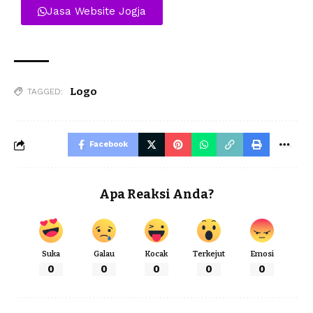
Jasa Website Jogja
Logo
TAGGED:
Facebook
Apa Reaksi Anda?
Suka
Galau
Kocak
Terkejut
Emosi
0
0
0
0
0