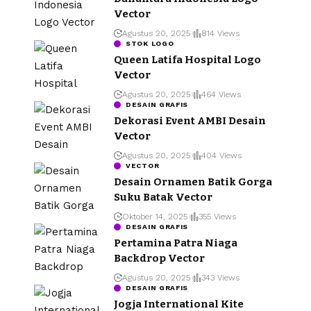
Vector
Agustus 20, 2025
814 Views
STOK LOGO
Queen Latifa Hospital Logo
Vector
Agustus 20, 2025
464 Views
DESAIN GRAFIS
Dekorasi Event AMBI Desain
Vector
Agustus 20, 2025
404 Views
VECTOR
Desain Ornamen Batik Gorga
Suku Batak Vector
Oktober 14, 2025
355 Views
DESAIN GRAFIS
Pertamina Patra Niaga
Backdrop Vector
Agustus 20, 2025
343 Views
DESAIN GRAFIS
Jogja International Kite