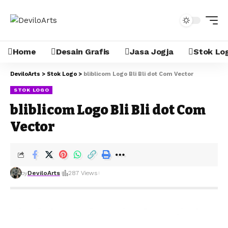
Home
Desain Grafis
Jasa Jogja
Stok Lo
DeviloArts
>
Stok Logo
>
bliblicom Logo Bli Bli dot Com Vector
STOK LOGO
bliblicom Logo Bli Bli dot Com
Vector
by
DeviloArts
287 Views