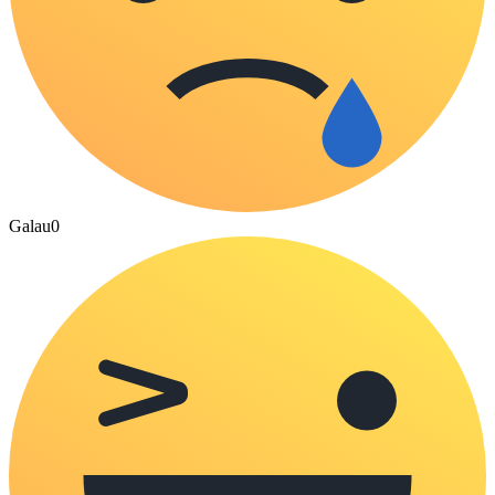
Galau
0