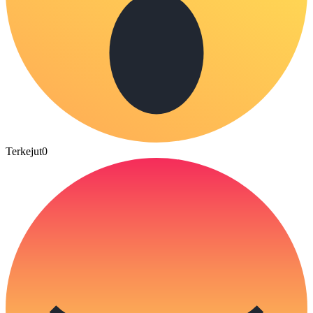
Terkejut
0