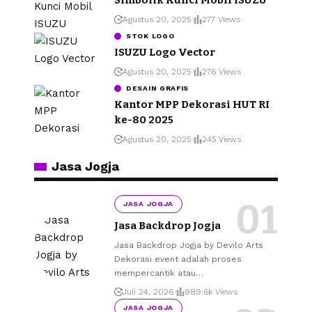
Agustus 20, 2025
277 Views
STOK LOGO
ISUZU Logo Vector
Agustus 20, 2025
276 Views
DESAIN GRAFIS
Kantor MPP Dekorasi HUT RI
ke-80 2025
Agustus 20, 2025
245 Views
Jasa Jogja
JASA JOGJA
Jasa Backdrop Jogja
Jasa Backdrop Jogja by Devilo Arts
Dekorasi event adalah proses
mempercantik atau
…
Juli 24, 2026
989.6k Views
JASA JOGJA