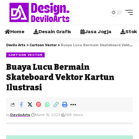
Home
Desain Grafis
Jasa Jogja
Stok
Devilo Arts
>
Cartoon Vector
>
Buaya Lucu Bermain Skateboard Vektor Kartun Ilustrasi
CARTOON VECTOR
Buaya Lucu Bermain
Skateboard Vektor Kartun
Ilustrasi
by
DeviloArts
Maret 15, 2023
588 Views