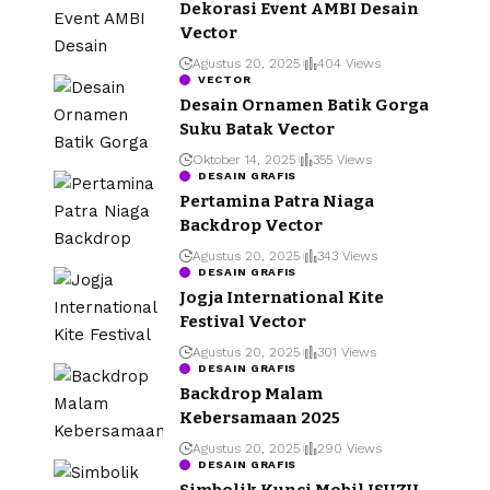
Dekorasi Event AMBI Desain
Vector
Agustus 20, 2025
404 Views
VECTOR
Desain Ornamen Batik Gorga
Suku Batak Vector
Oktober 14, 2025
355 Views
DESAIN GRAFIS
Pertamina Patra Niaga
Backdrop Vector
Agustus 20, 2025
343 Views
DESAIN GRAFIS
Jogja International Kite
Festival Vector
Agustus 20, 2025
301 Views
DESAIN GRAFIS
Backdrop Malam
Kebersamaan 2025
Agustus 20, 2025
290 Views
DESAIN GRAFIS
Simbolik Kunci Mobil ISUZU