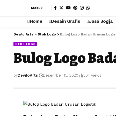
Masuk
Home
Desain Grafis
Jasa Jogja
Devilo Arts
>
Stok Logo
>
Bulog Logo Badan Urusan Logis
STOK LOGO
Bulog Logo Bad
by
DeviloArts
Desember 15, 2020
504 Views