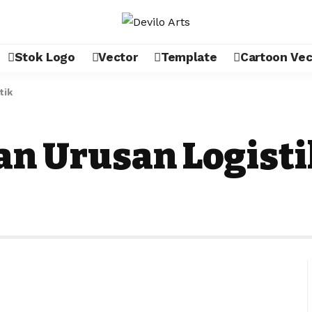
Stok Logo
Vector
Template
Cartoon Vec
tik
an Urusan Logisti