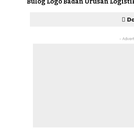
Bulog Logo Badan Urusan Logisti
Do
- Adver