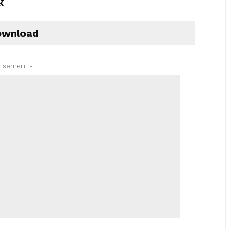
k
wnload
tisement -