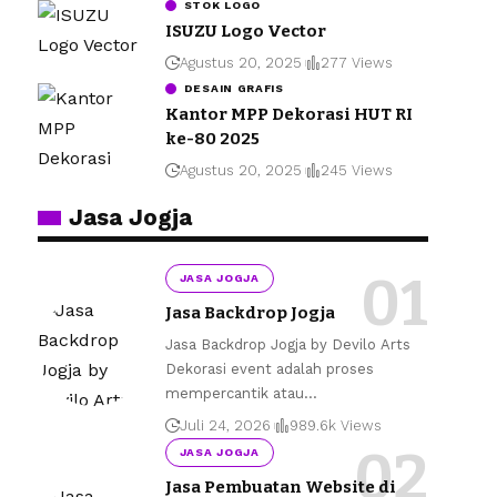
STOK LOGO
ISUZU Logo Vector
Agustus 20, 2025
277 Views
DESAIN GRAFIS
Kantor MPP Dekorasi HUT RI
ke-80 2025
Agustus 20, 2025
245 Views
Jasa Jogja
JASA JOGJA
Jasa Backdrop Jogja
Jasa Backdrop Jogja by Devilo Arts
Dekorasi event adalah proses
mempercantik atau
…
Juli 24, 2026
989.6k Views
JASA JOGJA
Jasa Pembuatan Website di