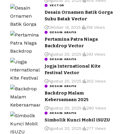
Agustus 20, 2025
405 Views
VECTOR
Desain Ornamen Batik Gorga
Suku Batak Vector
Oktober 14, 2025
356 Views
DESAIN GRAFIS
Pertamina Patra Niaga
Backdrop Vector
Agustus 20, 2025
343 Views
DESAIN GRAFIS
Jogja International Kite
Festival Vector
Agustus 20, 2025
302 Views
DESAIN GRAFIS
Backdrop Malam
Kebersamaan 2025
Agustus 20, 2025
290 Views
DESAIN GRAFIS
Simbolik Kunci Mobil ISUZU
Agustus 20, 2025
277 Views