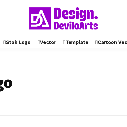
Stok Logo
Vector
Template
Cartoon Vec
go