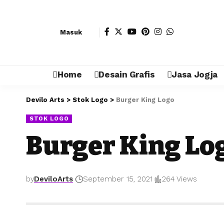
Masuk
Home
Desain Grafis
Jasa Jogja
Devilo Arts
>
Stok Logo
>
Burger King Logo
STOK LOGO
Burger King Lo
by
DeviloArts
September 15, 2021
264 Views