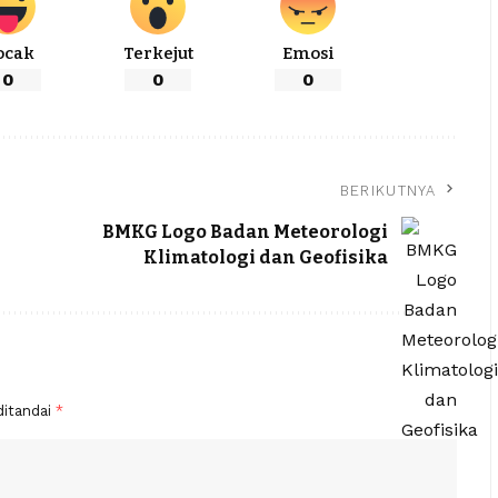
ocak
Terkejut
Emosi
0
0
0
BERIKUTNYA
BMKG Logo Badan Meteorologi
Klimatologi dan Geofisika
ditandai
*