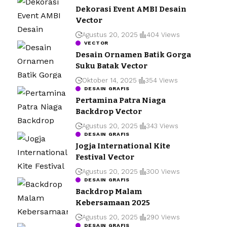
Dekorasi Event AMBI Desain
Vector
Agustus 20, 2025
404 Views
VECTOR
Desain Ornamen Batik Gorga
Suku Batak Vector
Oktober 14, 2025
354 Views
DESAIN GRAFIS
Pertamina Patra Niaga
Backdrop Vector
Agustus 20, 2025
343 Views
DESAIN GRAFIS
Jogja International Kite
Festival Vector
Agustus 20, 2025
300 Views
DESAIN GRAFIS
Backdrop Malam
Kebersamaan 2025
Agustus 20, 2025
290 Views
DESAIN GRAFIS