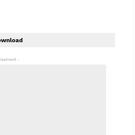
wnload
tisement -