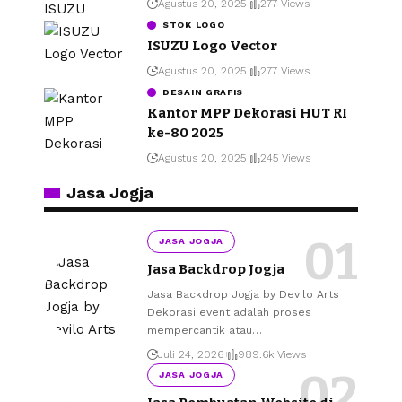
Agustus 20, 2025
277 Views
STOK LOGO
ISUZU Logo Vector
Agustus 20, 2025
277 Views
DESAIN GRAFIS
Kantor MPP Dekorasi HUT RI
ke-80 2025
Agustus 20, 2025
245 Views
Jasa Jogja
JASA JOGJA
Jasa Backdrop Jogja
Jasa Backdrop Jogja by Devilo Arts
Dekorasi event adalah proses
mempercantik atau
…
Juli 24, 2026
989.6k Views
JASA JOGJA