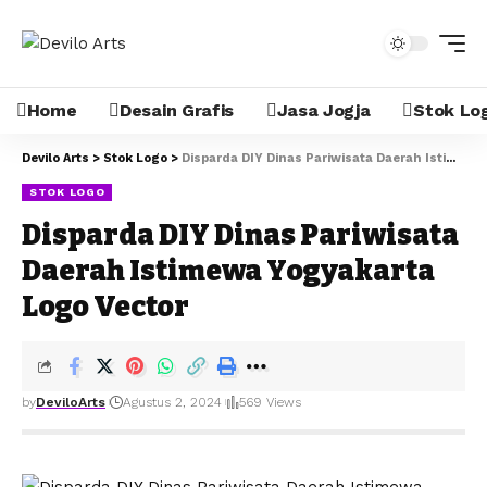
Home
Desain Grafis
Jasa Jogja
Stok Lo
Devilo Arts
>
Stok Logo
>
Disparda DIY Dinas Pariwisata Daerah Istimewa Yogyakarta Logo Vector
STOK LOGO
Disparda DIY Dinas Pariwisata
Daerah Istimewa Yogyakarta
Logo Vector
by
DeviloArts
Agustus 2, 2024
569 Views