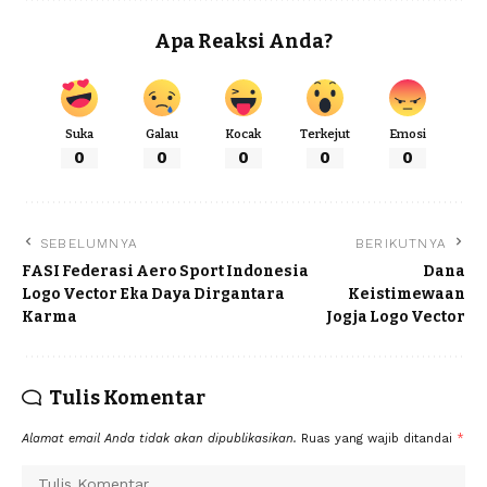
Apa Reaksi Anda?
Suka
Galau
Kocak
Terkejut
Emosi
0
0
0
0
0
SEBELUMNYA
BERIKUTNYA
FASI Federasi Aero Sport Indonesia
Dana
Logo Vector Eka Daya Dirgantara
Keistimewaan
Karma
Jogja Logo Vector
Tulis Komentar
Alamat email Anda tidak akan dipublikasikan.
Ruas yang wajib ditandai
*