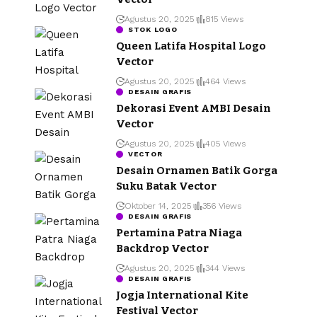
Agustus 20, 2025
815 Views
STOK LOGO
Queen Latifa Hospital Logo
Vector
Agustus 20, 2025
464 Views
DESAIN GRAFIS
Dekorasi Event AMBI Desain
Vector
Agustus 20, 2025
405 Views
VECTOR
Desain Ornamen Batik Gorga
Suku Batak Vector
Oktober 14, 2025
356 Views
DESAIN GRAFIS
Pertamina Patra Niaga
Backdrop Vector
Agustus 20, 2025
344 Views
DESAIN GRAFIS
Jogja International Kite
Festival Vector