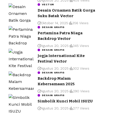
Agustus 20, 2025
405 Views
VECTOR
Desain Ornamen Batik Gorga
Suku Batak Vector
Oktober 14, 2025
356 Views
DESAIN GRAFIS
Pertamina Patra Niaga
Backdrop Vector
Agustus 20, 2025
345 Views
DESAIN GRAFIS
Jogja International Kite
Festival Vector
Agustus 20, 2025
302 Views
DESAIN GRAFIS
Backdrop Malam
Kebersamaan 2025
Agustus 20, 2025
290 Views
DESAIN GRAFIS
Simbolik Kunci Mobil ISUZU
Agustus 20, 2025
277 Views