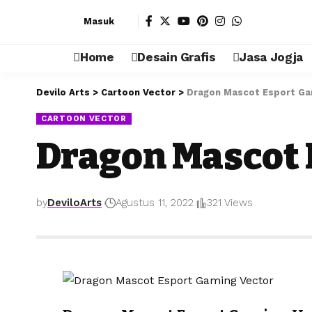
Masuk
Home
Desain Grafis
Jasa Jogja
Devilo Arts
>
Cartoon Vector
>
Dragon Mascot Esport Ga
CARTOON VECTOR
Dragon Mascot 
by
DeviloArts
Agustus 11, 2022
321 Views