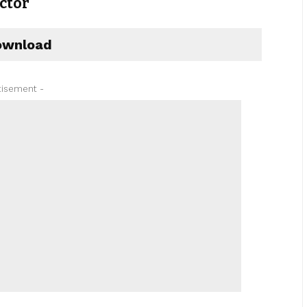
ctor
wnload
tisement -