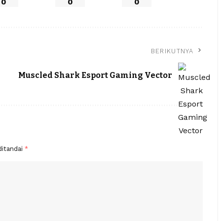
0
0
0
BERIKUTNYA
Muscled Shark Esport Gaming Vector
ditandai
*