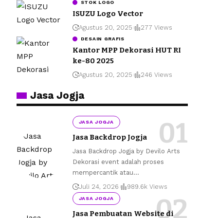
STOK LOGO
ISUZU Logo Vector
Agustus 20, 2025
277 Views
DESAIN GRAFIS
Kantor MPP Dekorasi HUT RI
ke-80 2025
Agustus 20, 2025
246 Views
Jasa Jogja
JASA JOGJA
Jasa Backdrop Jogja
Jasa Backdrop Jogja by Devilo Arts
Dekorasi event adalah proses
mempercantik atau
…
Juli 24, 2026
989.6k Views
JASA JOGJA
Jasa Pembuatan Website di