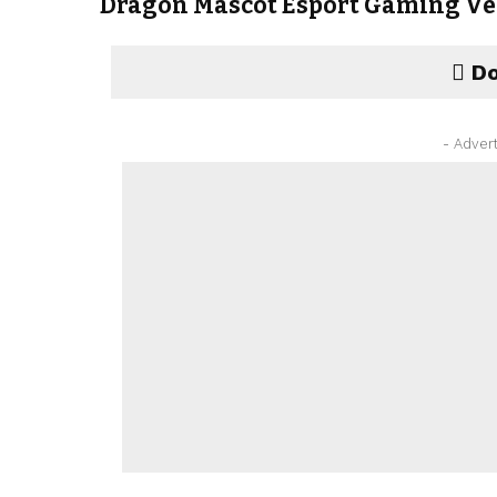
Dragon Mascot Esport Gaming Ve
Do
- Adver