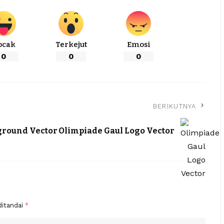
ocak
Terkejut
Emosi
0
0
0
BERIKUTNYA
ground Vector
Olimpiade Gaul Logo Vector
ditandai
*