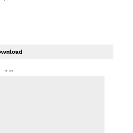
wnload
tisement -