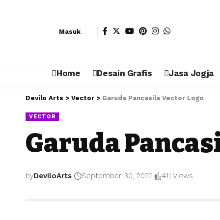
Masuk
Home
Desain Grafis
Jasa Jogja
Devilo Arts
>
Vector
>
Garuda Pancasila Vector Logo
VECTOR
Garuda Pancasi
by
DeviloArts
September 30, 2022
411 Views