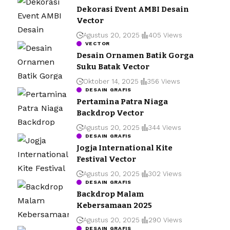
Dekorasi Event AMBI Desain
Vector
Agustus 20, 2025
405 Views
VECTOR
Desain Ornamen Batik Gorga
Suku Batak Vector
Oktober 14, 2025
356 Views
DESAIN GRAFIS
Pertamina Patra Niaga
Backdrop Vector
Agustus 20, 2025
344 Views
DESAIN GRAFIS
Jogja International Kite
Festival Vector
Agustus 20, 2025
302 Views
DESAIN GRAFIS
Backdrop Malam
Kebersamaan 2025
Agustus 20, 2025
290 Views
DESAIN GRAFIS