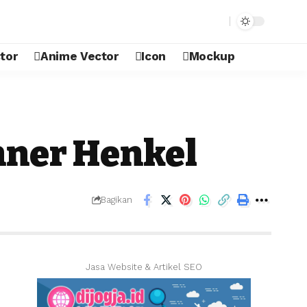
tor
Anime Vector
Icon
Mockup
nner Henkel
Bagikan
Jasa Website & Artikel SEO