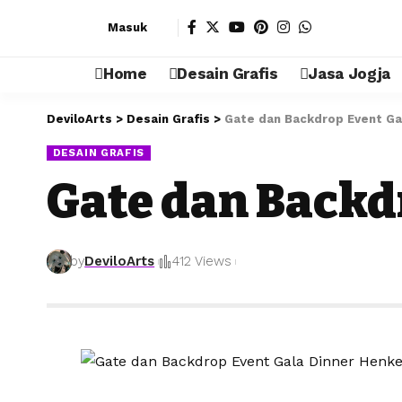
Masuk
Home
Desain Grafis
Jasa Jogja
DeviloArts
>
Desain Grafis
>
Gate dan Backdrop Event Ga
DESAIN GRAFIS
Gate dan Backd
by
DeviloArts
412 Views