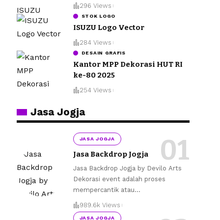
296 Views
STOK LOGO
ISUZU Logo Vector
284 Views
DESAIN GRAFIS
Kantor MPP Dekorasi HUT RI
ke-80 2025
254 Views
Jasa Jogja
JASA JOGJA
Jasa Backdrop Jogja
Jasa Backdrop Jogja by Devilo Arts
Dekorasi event adalah proses
mempercantik atau
…
989.6k Views
JASA JOGJA