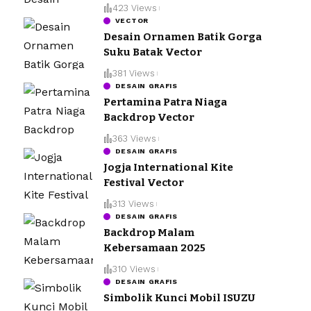
423 Views
VECTOR
Desain Ornamen Batik Gorga
Suku Batak Vector
381 Views
DESAIN GRAFIS
Pertamina Patra Niaga
Backdrop Vector
363 Views
DESAIN GRAFIS
Jogja International Kite
Festival Vector
313 Views
DESAIN GRAFIS
Backdrop Malam
Kebersamaan 2025
310 Views
DESAIN GRAFIS
Simbolik Kunci Mobil ISUZU