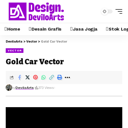
Home
Desain Grafis
Jasa Jogja
Stok Lo
DeviloArts
>
Vector
>
Gold Car Vector
VECTOR
Gold Car Vector
by
DeviloArts
373 Views