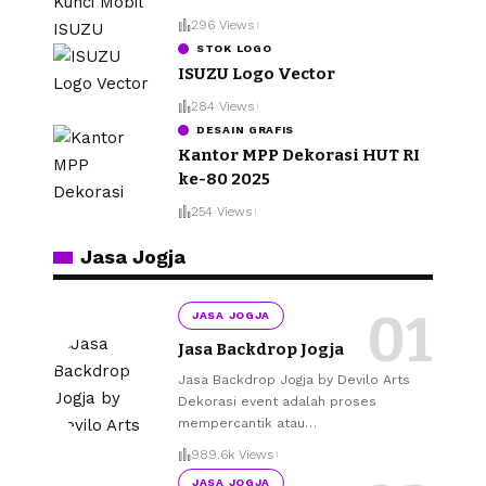
296 Views
STOK LOGO
ISUZU Logo Vector
284 Views
DESAIN GRAFIS
Kantor MPP Dekorasi HUT RI
ke-80 2025
254 Views
Jasa Jogja
JASA JOGJA
Jasa Backdrop Jogja
Jasa Backdrop Jogja by Devilo Arts
Dekorasi event adalah proses
mempercantik atau
…
989.6k Views
JASA JOGJA