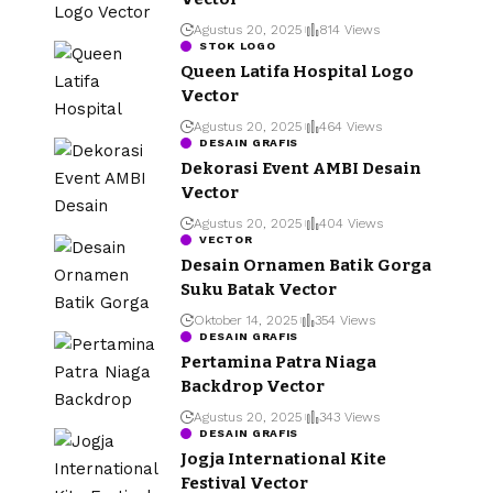
Agustus 20, 2025
814 Views
STOK LOGO
Queen Latifa Hospital Logo
Vector
Agustus 20, 2025
464 Views
DESAIN GRAFIS
Dekorasi Event AMBI Desain
Vector
Agustus 20, 2025
404 Views
VECTOR
Desain Ornamen Batik Gorga
Suku Batak Vector
Oktober 14, 2025
354 Views
DESAIN GRAFIS
Pertamina Patra Niaga
Backdrop Vector
Agustus 20, 2025
343 Views
DESAIN GRAFIS
Jogja International Kite
Festival Vector