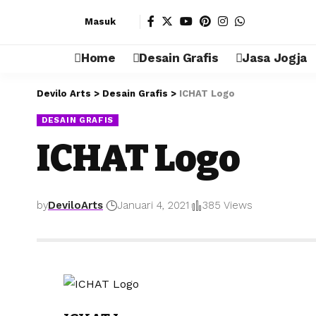
Masuk
Home
Desain Grafis
Jasa Jogja
Devilo Arts
>
Desain Grafis
>
ICHAT Logo
DESAIN GRAFIS
ICHAT Logo
by
DeviloArts
Januari 4, 2021
385 Views