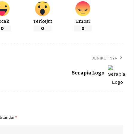
ocak
Terkejut
Emosi
0
0
0
BERIKUTNYA
Serapia Logo
ditandai
*