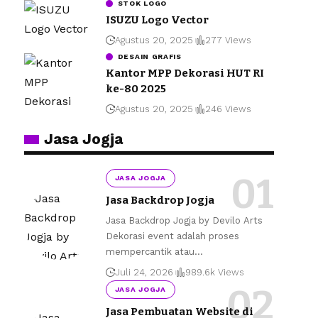
STOK LOGO
ISUZU Logo Vector
Agustus 20, 2025
277 Views
DESAIN GRAFIS
Kantor MPP Dekorasi HUT RI
ke-80 2025
Agustus 20, 2025
246 Views
Jasa Jogja
JASA JOGJA
Jasa Backdrop Jogja
Jasa Backdrop Jogja by Devilo Arts
Dekorasi event adalah proses
mempercantik atau
…
Juli 24, 2026
989.6k Views
JASA JOGJA
Jasa Pembuatan Website di