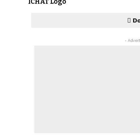
ICHAT Logo
Do
- Adver