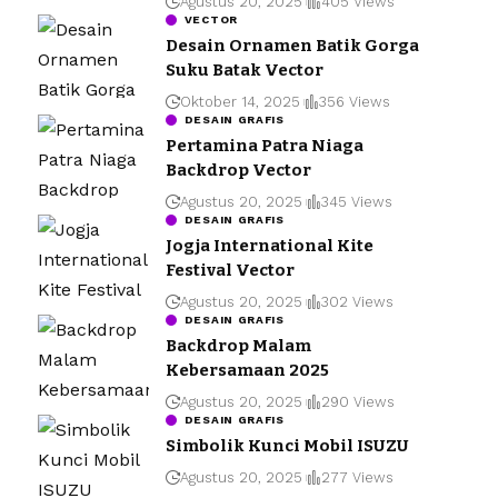
Agustus 20, 2025
405 Views
VECTOR
Desain Ornamen Batik Gorga
Suku Batak Vector
Oktober 14, 2025
356 Views
DESAIN GRAFIS
Pertamina Patra Niaga
Backdrop Vector
Agustus 20, 2025
345 Views
DESAIN GRAFIS
Jogja International Kite
Festival Vector
Agustus 20, 2025
302 Views
DESAIN GRAFIS
Backdrop Malam
Kebersamaan 2025
Agustus 20, 2025
290 Views
DESAIN GRAFIS
Simbolik Kunci Mobil ISUZU
Agustus 20, 2025
277 Views