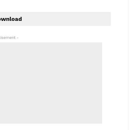
wnload
tisement -