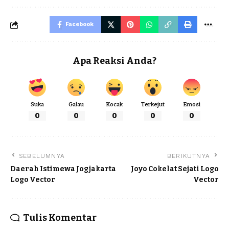
Facebook
Apa Reaksi Anda?
Suka
Galau
Kocak
Terkejut
Emosi
0
0
0
0
0
SEBELUMNYA
BERIKUTNYA
Daerah Istimewa Jogjakarta
Joyo Cokelat Sejati Logo
Logo Vector
Vector
Tulis Komentar