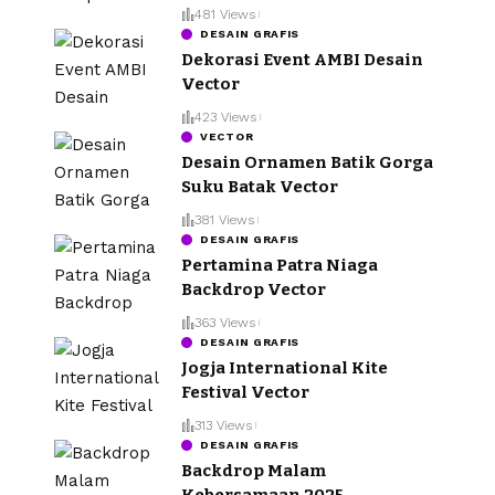
481 Views
DESAIN GRAFIS
Dekorasi Event AMBI Desain
Vector
423 Views
VECTOR
Desain Ornamen Batik Gorga
Suku Batak Vector
381 Views
DESAIN GRAFIS
Pertamina Patra Niaga
Backdrop Vector
363 Views
DESAIN GRAFIS
Jogja International Kite
Festival Vector
313 Views
DESAIN GRAFIS
Backdrop Malam
Kebersamaan 2025