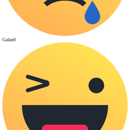
Galau
0