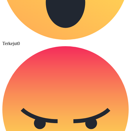
Terkejut
0