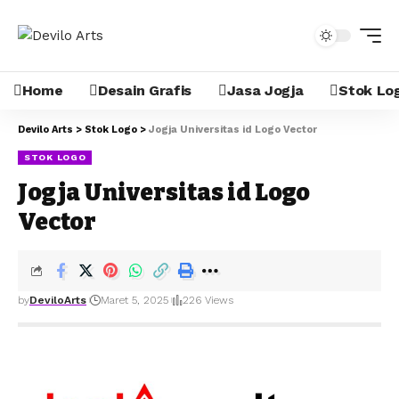
Home
Desain Grafis
Jasa Jogja
Stok Lo
Devilo Arts
>
Stok Logo
>
Jogja Universitas id Logo Vector
STOK LOGO
Jogja Universitas id Logo
Vector
by
DeviloArts
Maret 5, 2025
226 Views