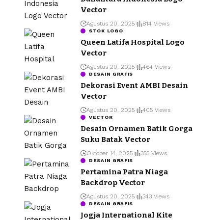
Vector
Agustus 20, 2025
814 Views
STOK LOGO
Queen Latifa Hospital Logo
Vector
Agustus 20, 2025
464 Views
DESAIN GRAFIS
Dekorasi Event AMBI Desain
Vector
Agustus 20, 2025
405 Views
VECTOR
Desain Ornamen Batik Gorga
Suku Batak Vector
Oktober 14, 2025
355 Views
DESAIN GRAFIS
Pertamina Patra Niaga
Backdrop Vector
Agustus 20, 2025
343 Views
DESAIN GRAFIS
Jogja International Kite