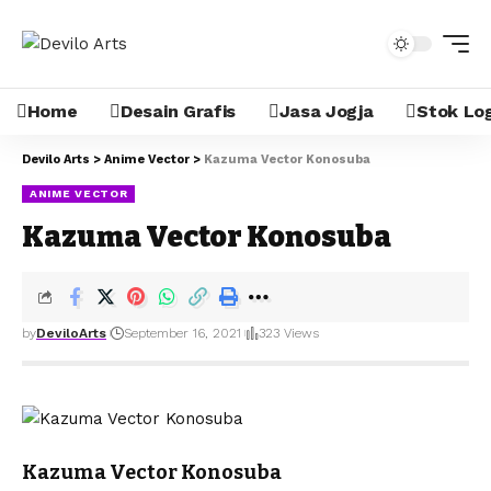
Home
Desain Grafis
Jasa Jogja
Stok Lo
Devilo Arts
>
Anime Vector
>
Kazuma Vector Konosuba
ANIME VECTOR
Kazuma Vector Konosuba
by
DeviloArts
September 16, 2021
323 Views
Kazuma Vector Konosuba