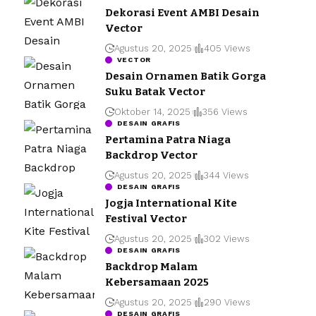
Dekorasi Event AMBI Desain
Vector
Agustus 20, 2025
405 Views
VECTOR
Desain Ornamen Batik Gorga
Suku Batak Vector
Oktober 14, 2025
356 Views
DESAIN GRAFIS
Pertamina Patra Niaga
Backdrop Vector
Agustus 20, 2025
344 Views
DESAIN GRAFIS
Jogja International Kite
Festival Vector
Agustus 20, 2025
302 Views
DESAIN GRAFIS
Backdrop Malam
Kebersamaan 2025
Agustus 20, 2025
290 Views
DESAIN GRAFIS