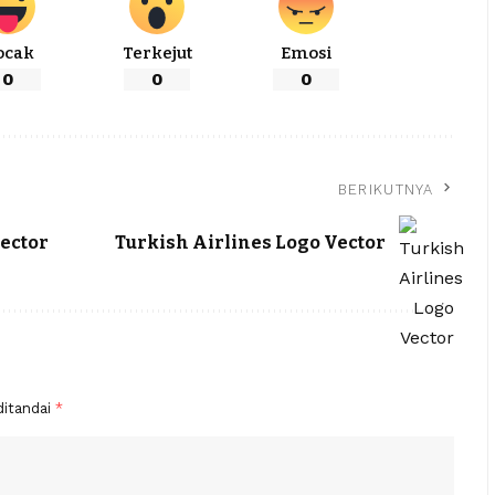
ocak
Terkejut
Emosi
0
0
0
BERIKUTNYA
ector
Turkish Airlines Logo Vector
ditandai
*