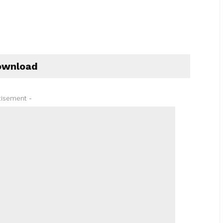
wnload
tisement -