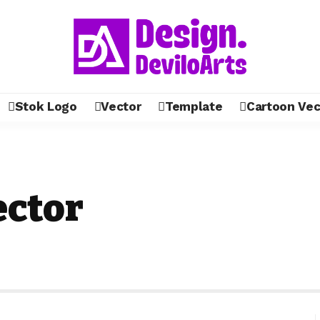
Stok Logo
Vector
Template
Cartoon Vec
ector