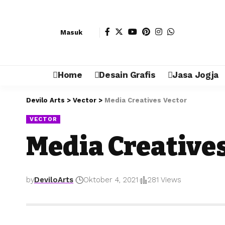
Masuk
Home
Desain Grafis
Jasa Jogja
Devilo Arts
>
Vector
>
Media Creatives Vector
VECTOR
Media Creative
by
DeviloArts
Oktober 4, 2021
281 Views