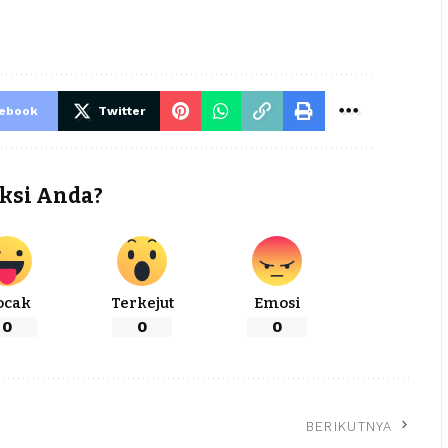
cebook
Twitter
ksi Anda?
ocak
Terkejut
Emosi
0
0
0
BERIKUTNYA