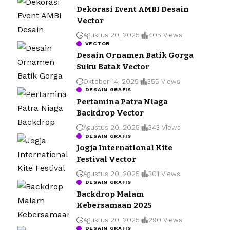
Dekorasi Event AMBI Desain
Vector
Agustus 20, 2025
405 Views
VECTOR
Desain Ornamen Batik Gorga
Suku Batak Vector
Oktober 14, 2025
355 Views
DESAIN GRAFIS
Pertamina Patra Niaga
Backdrop Vector
Agustus 20, 2025
343 Views
DESAIN GRAFIS
Jogja International Kite
Festival Vector
Agustus 20, 2025
301 Views
DESAIN GRAFIS
Backdrop Malam
Kebersamaan 2025
Agustus 20, 2025
290 Views
DESAIN GRAFIS