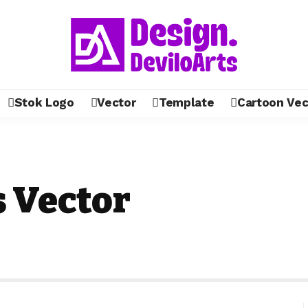
Stok Logo
Vector
Template
Cartoon Vec
s Vector