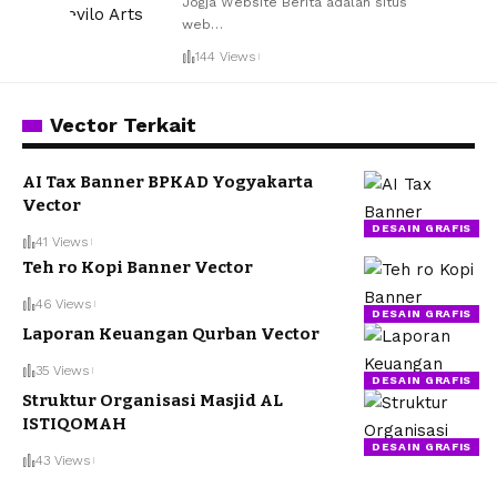
Jogja Website Berita adalah situs
web
…
144 Views
Vector Terkait
AI Tax Banner BPKAD Yogyakarta
Vector
DESAIN GRAFIS
41 Views
Teh ro Kopi Banner Vector
46 Views
DESAIN GRAFIS
Laporan Keuangan Qurban Vector
35 Views
DESAIN GRAFIS
Struktur Organisasi Masjid AL
ISTIQOMAH
DESAIN GRAFIS
43 Views