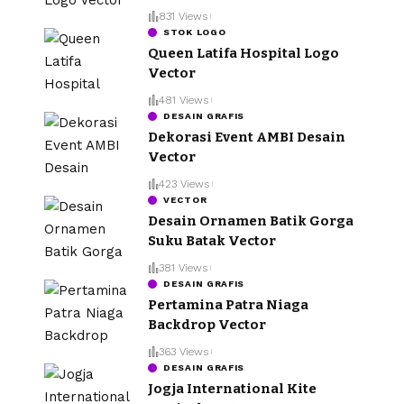
831 Views
STOK LOGO
Queen Latifa Hospital Logo
Vector
481 Views
DESAIN GRAFIS
Dekorasi Event AMBI Desain
Vector
423 Views
VECTOR
Desain Ornamen Batik Gorga
Suku Batak Vector
381 Views
DESAIN GRAFIS
Pertamina Patra Niaga
Backdrop Vector
363 Views
DESAIN GRAFIS
Jogja International Kite