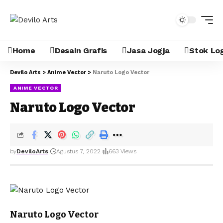
Home
Desain Grafis
Jasa Jogja
Stok Lo
Devilo Arts
>
Anime Vector
>
Naruto Logo Vector
ANIME VECTOR
Naruto Logo Vector
by
DeviloArts
Agustus 7, 2022
663 Views
Naruto Logo Vector