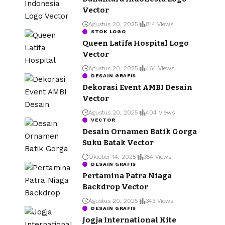
Vector
Agustus 20, 2025
814 Views
STOK LOGO
Queen Latifa Hospital Logo
Vector
Agustus 20, 2025
464 Views
DESAIN GRAFIS
Dekorasi Event AMBI Desain
Vector
Agustus 20, 2025
404 Views
VECTOR
Desain Ornamen Batik Gorga
Suku Batak Vector
Oktober 14, 2025
354 Views
DESAIN GRAFIS
Pertamina Patra Niaga
Backdrop Vector
Agustus 20, 2025
343 Views
DESAIN GRAFIS
Jogja International Kite