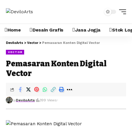
Home
Desain Grafis
Jasa Jogja
Stok Lo
DeviloArts
>
Vector
>
Pemasaran Konten Digital Vector
VECTOR
Pemasaran Konten Digital
Vector
by
DeviloArts
399 Views