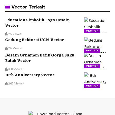
Vector Terkait
Education Simbolik Logo Desain
Vector
VECTOR
25 Views
Gedung Rektorat UGM Vector
79 Views
VECTOR
Desain Ornamen Batik Gorga Suku
Batak Vector
VECTOR
381 Views
18th Anniversary Vector
265 Views
VECTOR