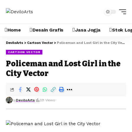
Home
Desain Grafis
Jasa Jogja
Stok Lo
DeviloArts
>
Cartoon Vector
>
Policeman and Lost Girl in the City Vector
CARTOON VECTOR
Policeman and Lost Girl in the
City Vector
by
DeviloArts
331 Views