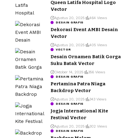
Queen Latifa Hospital Logo
Vector
Agustus 20, 2025
464 Views
DESAIN GRAFIS
Dekorasi Event AMBI Desain
Vector
Agustus 20, 2025
405 Views
VECTOR
Desain Ornamen Batik Gorga
Suku Batak Vector
Oktober 14, 2025
356 Views
DESAIN GRAFIS
Pertamina Patra Niaga
Backdrop Vector
Agustus 20, 2025
343 Views
DESAIN GRAFIS
Jogja International Kite
Festival Vector
Agustus 20, 2025
302 Views
DESAIN GRAFIS
Backdrop Malam