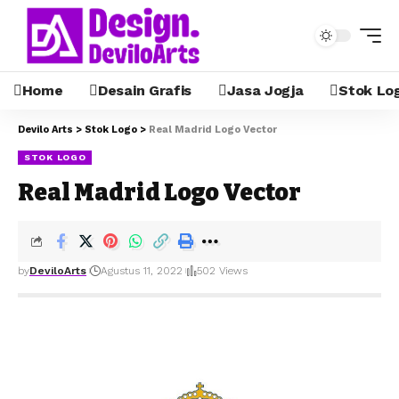
Home
Desain Grafis
Jasa Jogja
Stok Lo
Devilo Arts
>
Stok Logo
>
Real Madrid Logo Vector
STOK LOGO
Real Madrid Logo Vector
by
DeviloArts
Agustus 11, 2022
502 Views