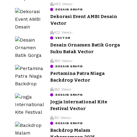
480 Views
DESAIN GRAFIS
Dekorasi Event AMBI Desain
Vector
422 Views
VECTOR
Desain Ornamen Batik Gorga
Suku Batak Vector
380 Views
DESAIN GRAFIS
Pertamina Patra Niaga
Backdrop Vector
362 Views
DESAIN GRAFIS
Jogja International Kite
Festival Vector
312 Views
DESAIN GRAFIS
Backdrop Malam
Kebersamaan 2025