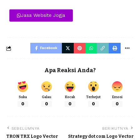
Jasa Website Jogja
Facebook
Apa Reaksi Anda?
Suka
Galau
Kocak
Terkejut
Emosi
0
0
0
0
0
SEBELUMNYA
BERIKUTNYA
TRON TRX Logo Vector
Strategy dot com Logo Vector