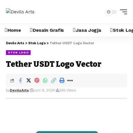
Home
Desain Grafis
Jasa Jogja
Stok Lo
Devilo Arts
>
Stok Logo
>
Tether USDT Logo Vector
STOK LOGO
Tether USDT Logo Vector
by
DeviloArts
Juni 9, 2025
245 Views