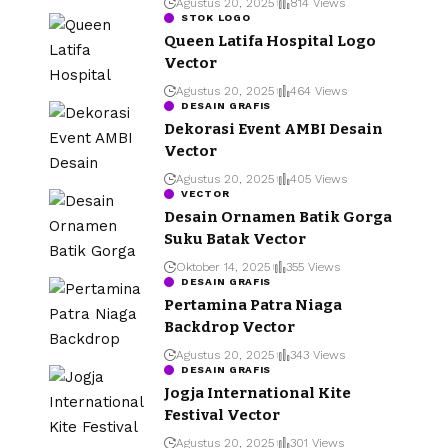
Agustus 20, 2025
814 Views
STOK LOGO
Queen Latifa Hospital Logo
Vector
Agustus 20, 2025
464 Views
DESAIN GRAFIS
Dekorasi Event AMBI Desain
Vector
Agustus 20, 2025
405 Views
VECTOR
Desain Ornamen Batik Gorga
Suku Batak Vector
Oktober 14, 2025
355 Views
DESAIN GRAFIS
Pertamina Patra Niaga
Backdrop Vector
Agustus 20, 2025
343 Views
DESAIN GRAFIS
Jogja International Kite
Festival Vector
Agustus 20, 2025
301 Views