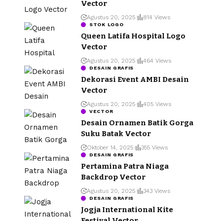
Vector
Agustus 20, 2025
814 Views
STOK LOGO
Queen Latifa Hospital Logo
Vector
Agustus 20, 2025
464 Views
DESAIN GRAFIS
Dekorasi Event AMBI Desain
Vector
Agustus 20, 2025
405 Views
VECTOR
Desain Ornamen Batik Gorga
Suku Batak Vector
Oktober 14, 2025
355 Views
DESAIN GRAFIS
Pertamina Patra Niaga
Backdrop Vector
Agustus 20, 2025
343 Views
DESAIN GRAFIS
Jogja International Kite
Festival Vector