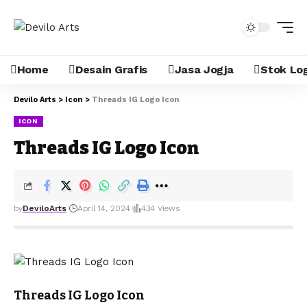
Home
Desain Grafis
Jasa Jogja
Stok Lo
Devilo Arts
>
Icon
>
Threads IG Logo Icon
ICON
Threads IG Logo Icon
by
DeviloArts
April 14, 2024
434 Views
Threads IG Logo Icon