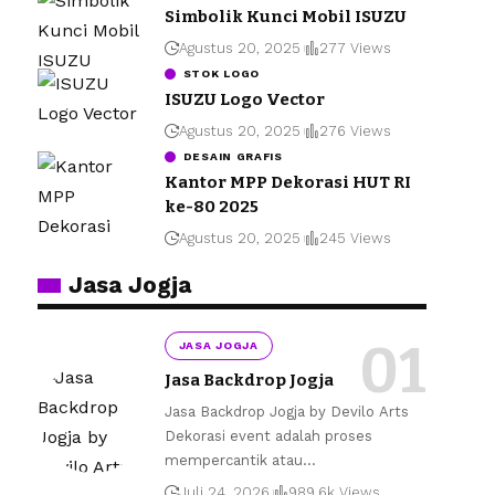
Simbolik Kunci Mobil ISUZU
Agustus 20, 2025
277 Views
STOK LOGO
ISUZU Logo Vector
Agustus 20, 2025
276 Views
DESAIN GRAFIS
Kantor MPP Dekorasi HUT RI
ke-80 2025
Agustus 20, 2025
245 Views
Jasa Jogja
JASA JOGJA
Jasa Backdrop Jogja
Jasa Backdrop Jogja by Devilo Arts
Dekorasi event adalah proses
mempercantik atau
…
Juli 24, 2026
989.6k Views