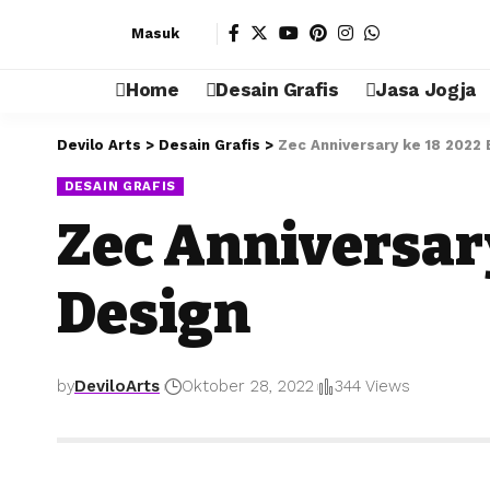
Masuk
Home
Desain Grafis
Jasa Jogja
Devilo Arts
>
Desain Grafis
>
Zec Anniversary ke 18 2022
DESAIN GRAFIS
Zec Anniversar
Design
by
DeviloArts
Oktober 28, 2022
344 Views