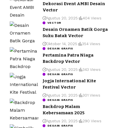
Dekorasi Event AMBI Desain
Vector
Agustus 20, 2025
404 Views
VECTOR
Desain Ornamen Batik Gorga
Suku Batak Vector
Oktober 14, 2025
354 Views
DESAIN GRAFIS
Pertamina Patra Niaga
Backdrop Vector
Agustus 20, 2025
343 Views
DESAIN GRAFIS
Jogja International Kite
Festival Vector
Agustus 20, 2025
301 Views
DESAIN GRAFIS
Backdrop Malam
Kebersamaan 2025
Agustus 20, 2025
290 Views
DESAIN GRAFIS