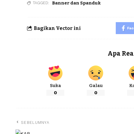
Banner dan Spanduk
TAGGED:
Bagikan Vector ini
Fa
Apa Rea
Suka
Galau
K
0
0
SEBELUMNYA