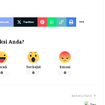
cebook
Twitter
ksi Anda?
ocak
Terkejut
Emosi
0
0
0
BERIKUTNYA