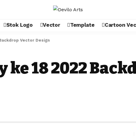
Stok Logo
Vector
Template
Cartoon Vec
 Backdrop Vector Design
y ke 18 2022 Back