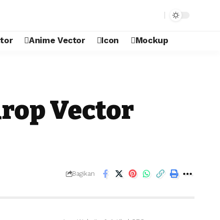
tor
Anime Vector
Icon
Mockup
drop Vector
Bagikan